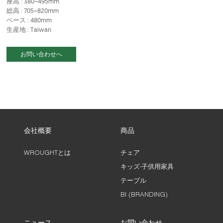
座高 : 380~495mm
総高 : 705~820mm
ベース : 480mm
生産地 : Taiwan
お問い合わせへ
会社概要
商品
WROUGHTとは
チェア
キッズ‧子供用家具
テーブル
BI (BRANDING)