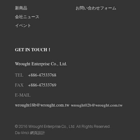
新商品
お問い合わせフォーム
会社ニュース
イベント
GET IN TOUCH！
Wrought Enterprise Co., Ltd.
TEL
+886-47533768
FAX
+886-47533769
E-MAIL
wrought18b@wrought.com.tw
wrought02b@wrought.com.tw
© 2016 Wrought Enterprise Co., Ltd. All Rights Reserved.
Da-Vinci
網頁設計